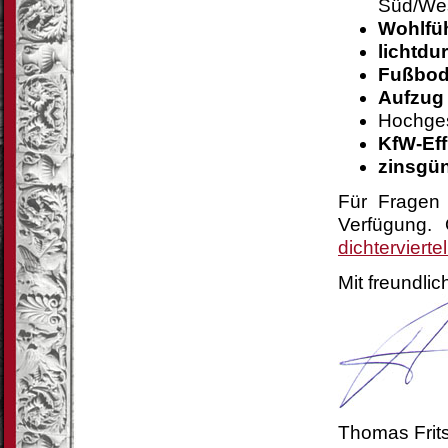
Süd/Wes
Wohlfü
lichtdu
Fußbod
Aufzug
Hochges
KfW-Eff
zinsgün
Für Fragen 
Verfügung.
dichtervierte
Mit freundli
Thomas Frit