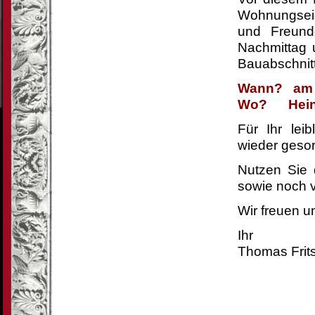
Wohnungseig
und Freunde
Nachmittag u
Bauabschnitt
Wann? am Fr
Wo? Heinri
Für Ihr lei
wieder gesor
Nutzen Sie 
sowie noch 
Wir freuen u
Ihr
Thomas Frit