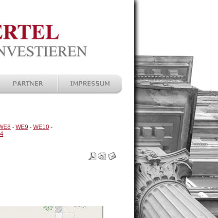
WE8
-
WE9
-
WE10
-
4