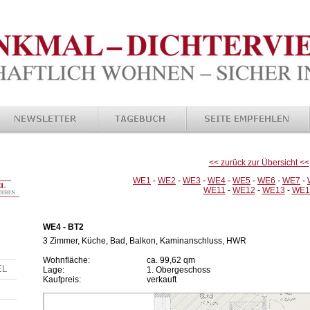
<< zurück zur Übersicht <<
WE1
-
WE2
-
WE3
-
WE4
-
WE5
-
WE6
-
WE7
-
WE11
-
WE12
-
WE13
-
WE1
WE4 - BT2
3 Zimmer, Küche, Bad, Balkon, Kaminanschluss, HWR
Wohnfläche:
ca. 99,62 qm
EL
Lage:
1. Obergeschoss
Kaufpreis:
verkauft